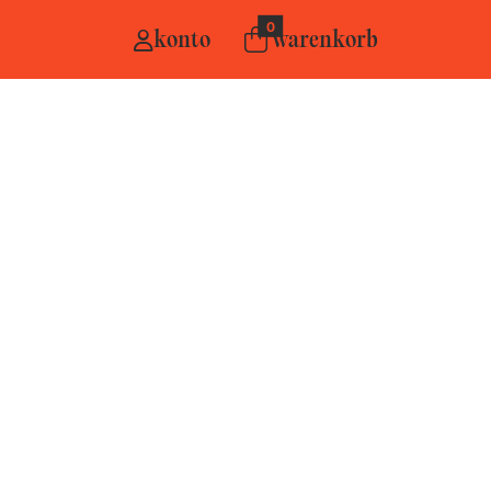
0
konto
warenkorb