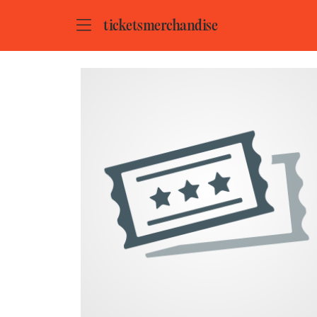
ZUM HAUPTINHALT SPRINGEN
STARTSEITE
tickets
merchandise
VERANSTALTUNGSORTE
MUSIKZENTRUM