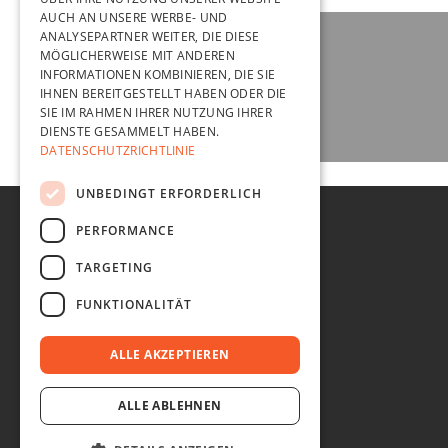
AUCH AN UNSERE WERBE- UND
ANALYSEPARTNER WEITER, DIE DIESE
MÖGLICHERWEISE MIT ANDEREN
INFORMATIONEN KOMBINIEREN, DIE SIE
IHNEN BEREITGESTELLT HABEN ODER DIE
SIE IM RAHMEN IHRER NUTZUNG IHRER
DIENSTE GESAMMELT HABEN.
DATENSCHUTZRICHTLINIE
UNBEDINGT ERFORDERLICH
PERFORMANCE
recht und ordnung
TARGETING
AGB
FUNKTIONALITÄT
IMPRESSUM
DATENSCHUTZ
ALLE AKZEPTIEREN
ALLE ABLEHNEN