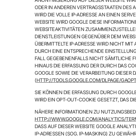
ANONYMISIERUNG AUF DIESER WEBSITE WIR
ODER IN ANDEREN VERTRAGSSTAATEN DES 
WIRD DIE VOLLE IP-ADRESSE AN EINEN SER
WEBSITE WIRD GOOGLE DIESE INFORMATION
WEBSITEAKTIVITÄTEN ZUSAMMENZUSTELLE
DIENSTLEISTUNGEN GEGENÜBER DEM WEBSIT
ÜBERMITTELTE IP-ADRESSE WIRD NICHT MI
DURCH EINE ENTSPRECHENDE EINSTELLUNG I
FALL GEGEBENENFALLS NICHT SÄMTLICHE 
HINAUS DIE ERFASSUNG DER DURCH DAS COO
GOOGLE SOWIE DIE VERARBEITUNG DIESER 
(
HTTP://TOOLS.GOOGLE.COM/DLPAGE/GAOP
SIE KÖNNEN DIE ERFASSUNG DURCH GOOGLE 
WIRD EIN OPT-OUT-COOKIE GESETZT, DAS D
NÄHERE INFORMATIONEN ZU NUTZUNGSBED
HTTP://WWW.GOOGLE.COM/ANALYTICS/TER
DASS AUF DIESER WEBSITE GOOGLE ANALYTI
IP-ADRESSEN (SOG. IP-MASKING) ZU GEWÄHR