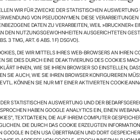
TELLEN WIR FÜR ZWECKE DER STATISTISCHEN AUSWERTUN
VERWENDUNG VON PSEUDONYMEN. DIESE VERARBEITUNGEN 
NENBEZOGENE DATEN ZU VERARBEITEN, WEIL »BRUCKNER« 
 AN DEN NUTZUNGSGEWOHNHEITEN AUSGERICHTETEN GESTA
. 3 TMG, ART. 6 ABS. 1 F) DSGVO).
KIES, DIE WIR MITTELS IHRES WEB-BROWSERS AN IHREN C
IE DIES DURCH EINE DEAKTIVIERUNG DES COOKIES MACHEN
ÄRT IHNEN, WIE SIE IHREN BROWSER SO EINSTELLEN, DAS
N SIE AUCH, WIE SIE IHREN BROWSER KONFIGURIEREN MÜSS
EVTL. KÖNNEN SIE NUR MIT EINER AKTIVIERTEN COOKIEAN
DER STATISTISCHEN AUSWERTUNG UND DER BEDARFSGERE
ERSPROCHEN HABEN GOOGLE ANALYTICS EIN, EINEN WEBANAL
ES", TEXTDATEIEN, DIE AUF IHREM COMPUTER GESPEICHE
LICHEN. DIE DURCH DAS COOKIE ERZEUGTEN INFORMATION
N GOOGLE IN DEN USA ÜBERTRAGEN UND DORT GESPEICHERT