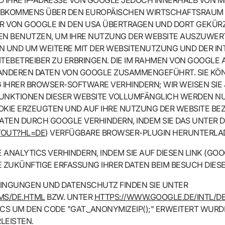
D IHRE IP-ADRESSE VON GOOGLE JEDOCH INNERHALB VON 
ABKOMMENS ÜBER DEN EUROPÄISCHEN WIRTSCHAFTSRAUM 
VER VON GOOGLE IN DEN USA ÜBERTRAGEN UND DORT GEKÜRZT
EN BENUTZEN, UM IHRE NUTZUNG DER WEBSITE AUSZUWERT
N UND UM WEITERE MIT DER WEBSITENUTZUNG UND DER 
EBETREIBER ZU ERBRINGEN. DIE IM RAHMEN VON GOOGLE 
T ANDEREN DATEN VON GOOGLE ZUSAMMENGEFÜHRT. SIE KÖ
HRER BROWSER-SOFTWARE VERHINDERN; WIR WEISEN SIE JE
FUNKTIONEN DIESER WEBSITE VOLLUMFÄNGLICH WERDEN N
KIE ERZEUGTEN UND AUF IHRE NUTZUNG DER WEBSITE BEZO
DATEN DURCH GOOGLE VERHINDERN, INDEM SIE DAS UNTER 
TOUT?HL=DE
) VERFÜGBARE BROWSER-PLUGIN HERUNTERLAD
ANALYTICS VERHINDERN, INDEM SIE AUF DIESEN LINK (GOO
IE ZUKÜNFTIGE ERFASSUNG IHRER DATEN BEIM BESUCH DIES
INGUNGEN UND DATENSCHUTZ FINDEN SIE UNTER
MS/DE.HTML
BZW. UNTER
HTTPS://WWW.GOOGLE.DE/INTL/DE
CS UM DEN CODE "GAT._ANONYMIZEIP();" ERWEITERT WURD
LEISTEN.