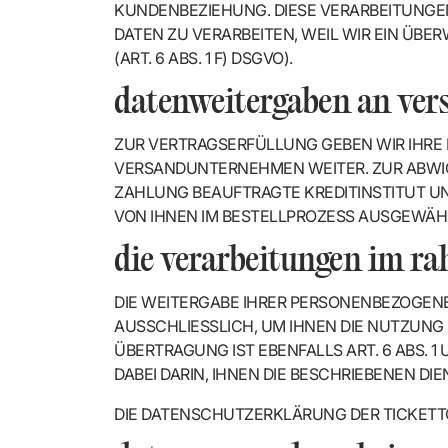
UNDENBEZIEHUNG. DIESE VERARBEITUNGEN 
ATEN ZU VERARBEITEN, WEIL WIR EIN ÜBE
ART. 6 ABS. 1 F) DSGVO).
datenweitergaben an ver
ZUR VERTRAGSERFÜLLUNG GEBEN WIR IHRE 
VERSANDUNTERNEHMEN WEITER. ZUR ABWIC
ZAHLUNG BEAUFTRAGTE KREDITINSTITUT UN
VON IHNEN IM BESTELLPROZESS AUSGEWÄH
die verarbeitungen im r
DIE WEITERGABE IHRER PERSONENBEZOGEN
AUSSCHLIESSLICH, UM IHNEN DIE NUTZUNG 
BERTRAGUNG IST EBENFALLS ART. 6 ABS. 1 UA
ABEI DARIN, IHNEN DIE BESCHRIEBENEN DI
DIE DATENSCHUTZERKLÄRUNG DER TICKET