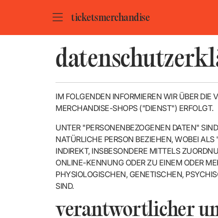
ZUM HAUPTINHALT SPRINGEN
tickets
merchandise
datenschutzerkl
IM FOLGENDEN INFORMIEREN WIR ÜBER DIE
MERCHANDISE-SHOPS ("DIENST") ERFOLGT.
UNTER "PERSONENBEZOGENEN DATEN" SIND S
NATÜRLICHE PERSON BEZIEHEN, WOBEI ALS "
INDIREKT, INSBESONDERE MITTELS ZUORDN
ONLINE-KENNUNG ODER ZU EINEM ODER ME
PHYSIOLOGISCHEN, GENETISCHEN, PSYCHIS
SIND.
verantwortlicher u