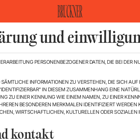
ärung und einwilligu
 VERARBEITUNG PERSONENBEZOGENER DATEN, DIE BEI DER 
ÄMTLICHE INFORMATIONEN ZU VERSTEHEN, DIE SICH AUF EIN
IDENTIFIZIERBAR" IN DIESEM ZUSAMMENHANG EINE NATÜRLI
UNG ZU EINER KENNUNG WIE EINEM NAMEN, ZU EINER KENN
HREREN BESONDEREN MERKMALEN IDENTIFIZIERT WERDEN K
CHEN, WIRTSCHAFTLICHEN, KULTURELLEN ODER SOZIALEN I
nd kontakt