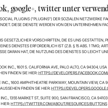
ook, google+, twitter unter verwen
OCIAL PLUGINS ("PLUGINS") DER SOZIALEN NETZWERKE 
DET. DIESE DIENSTE WERDEN VON DEN UNTERNEHMEN FACE
IS GESETZLICHER VORSCHRIFTEN, DIE ES UNS GESTATTEN,
NES DIENSTES ERFORDERLICH IST (Z.B. § 15 ABS. 1 TMG; ART
SE DARAN HAT, DIE NUTZUNG DES DIENSTES SO LEICHT UND
 INC., 1601 S. CALIFORNIA AVE, PALO ALTO, CA 94304, USA
EN FINDEN SIE HIER:
HTTPS://DEVELOPERS.FACEBOOK.COM
NC., 1600 AMPHITHEATRE PARKWAY, MOUNTAIN VIEW, CA 94
AUSSEHEN FINDEN SIE HIER:
HTTPS://DEVELOPERS.GOOGLE
NC., 1355 MARKET ST, SUITE 900, SAN FRANCISCO, CA 94103
 HIER:
HTTPS://TWITTER.COM/ABOUT/RESOURCES/BUTTONS