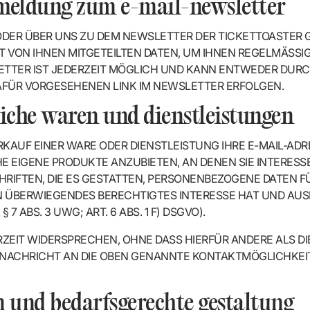
meldung zum e-mail-newsletter
ODER ÜBER UNS ZU DEM NEWSLETTER DER TICKETTOASTER 
 VON IHNEN MITGETEILTEN DATEN, UM IHNEN REGELMÄSSIG
ER IST JEDERZEIT MÖGLICH UND KANN ENTWEDER DURCH 
FÜR VORGESEHENEN LINK IM NEWSLETTER ERFOLGEN.
iche waren und dienstleistungen
AUF EINER WARE ODER DIENSTLEISTUNG IHRE E-MAIL-ADR
CHE EIGENE PRODUKTE ANZUBIETEN, AN DENEN SIE INTERES
HRIFTEN, DIE ES GESTATTEN, PERSONENBEZOGENE DATEN 
EIN ÜBERWIEGENDES BERECHTIGTES INTERESSE HAT UND A
7 ABS. 3 UWG; ART. 6 ABS. 1 F) DSGVO).
ZEIT WIDERSPRECHEN, OHNE DASS HIERFÜR ANDERE ALS 
NE NACHRICHT AN DIE OBEN GENANNTE KONTAKTMÖGLICHKE
n und bedarfsgerechte gestaltung