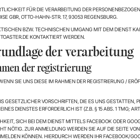
LICHKEIT FÜR DIE VERARBEITUNG DER PERSONENBEZOGE
SE GBR, OTTO-HAHN-STR. 17, 93053 REGENSBURG.
TISCHEN BZW. TECHNISCHEN UMGANG MIT DEM DIENST KA
TTOASTER.DE KONTAKTIERT WERDEN.
rundlage der verarbeitung
men der registrierung
ENN SIE UNS DIESE IM RAHMEN DER REGISTRIERUNG / ERÖ
IS GESETZLICHER VORSCHRIFTEN, DIE ES UNS GESTATTEN,
ES DIENSTES ERFORDERLICH IST (Z.B. § 15 ABS. 1 TMG; ART. 
HKEIT, SICH BEI DEM DIENST MITTELS FACEBOOK ODER GOO
CHT NÖTIG. ZUR ANMELDUNG WERDEN SIE AUF DIE SEITE VO
ANMELDEN KÖNNEN. HIERDURCH WERDEN IHR FACEBOOK/GOO