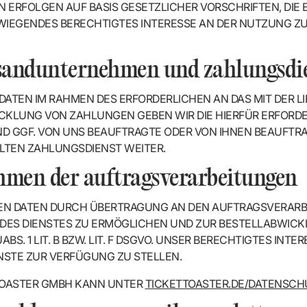
ERFOLGEN AUF BASIS GESETZLICHER VORSCHRIFTEN, DIE E
RWIEGENDES BERECHTIGTES INTERESSE AN DER NUTZUNG Z
sandunternehmen und zahlungsdie
DATEN IM RAHMEN DES ERFORDERLICHEN AN DAS MIT DER 
KLUNG VON ZAHLUNGEN GEBEN WIR DIE HIERFÜR ERFORDE
D GGF. VON UNS BEAUFTRAGTE ODER VON IHNEN BEAUFTRA
LTEN ZAHLUNGSDIENST WEITER.
ahmen der auftragsverarbeitungen
EN DATEN DURCH ÜBERTRAGUNG AN DEN AUFTRAGSVERARB
DES DIENSTES ZU ERMÖGLICHEN UND ZUR BESTELLABWICKLU
BS. 1 LIT. B BZW. LIT. F DSGVO. UNSER BERECHTIGTES INTE
ENSTE ZUR VERFÜGUNG ZU STELLEN.
TOASTER GMBH KANN UNTER
TICKETTOASTER.DE/DATENSCH