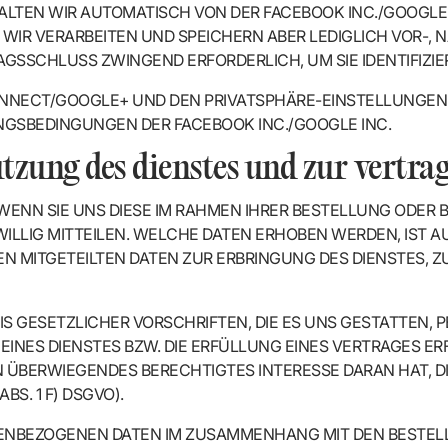
LTEN WIR AUTOMATISCH VON DER FACEBOOK INC./GOOGLE I
 WIR VERARBEITEN UND SPEICHERN ABER LEDIGLICH VOR-,
AGSSCHLUSS ZWINGEND ERFORDERLICH, UM SIE IDENTIFIZI
NNECT/GOOGLE+ UND DEN PRIVATSPHÄRE-EINSTELLUNGEN 
GSBEDINGUNGEN DER FACEBOOK INC./GOOGLE INC.
tzung des dienstes und zur vertr
NN SIE UNS DIESE IM RAHMEN IHRER BESTELLUNG ODER BE
WILLIG MITTEILEN. WELCHE DATEN ERHOBEN WERDEN, IST 
NEN MITGETEILTEN DATEN ZUR ERBRINGUNG DES DIENSTES,
IS GESETZLICHER VORSCHRIFTEN, DIE ES UNS GESTATTEN,
NES DIENSTES BZW. DIE ERFÜLLUNG EINES VERTRAGES ERFORDE
EIN ÜBERWIEGENDES BERECHTIGTES INTERESSE DARAN HAT, 
BS. 1 F) DSGVO).
NBEZOGENEN DATEN IM ZUSAMMENHANG MIT DEN BESTELLU