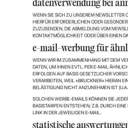
datenverwendung bei an
WENN SIE SICH ZU UNSEREM NEWSLETTER 
HIERFÜR ERFORDERLICHEN ODER GESONDERT
UZUSENDEN. DIE ABMELDUNG VOM NEWSLETT
ONTAKTMÖGLICHKEIT ODER ÜBER EINEN DA
e-mail-werbung für ähnl
WENN WIR IM ZUSAMMENHANG MIT DEM VERK
DATEN, UM IHNEN EVTL. PER E-MAIL ÄHNLI
ERFOLGEN AUF BASIS GESETZLICHER VORSC
VERARBEITEN, WEIL »BRUCKNER« HIERAN 
BELÄSTIGUNG NICHT ANZUNEHMEN IST (U.A. § 
SOLCHEN WERBE-EMAILS KÖNNEN SIE JEDER
BASISTARIFEN ENTSTEHEN; Z.B. DURCH EI
LINK IN DER JEWEILIGEN E-MAIL.
statistische auswertunge