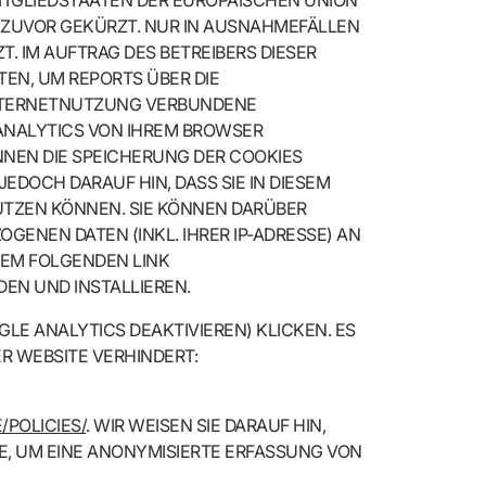
MITGLIEDSTAATEN DER EUROPÄISCHEN UNION
ZUVOR GEKÜRZT. NUR IN AUSNAHMEFÄLLEN
. IM AUFTRAG DES BETREIBERS DIESER
EN, UM REPORTS ÜBER DIE
INTERNETNUTZUNG VERBUNDENE
ANALYTICS VON IHREM BROWSER
NNEN DIE SPEICHERUNG DER COOKIES
DOCH DARAUF HIN, DASS SIE IN DIESEM
UTZEN KÖNNEN. SIE KÖNNEN DARÜBER
GENEN DATEN (INKL. IHRER IP-ADRESSE) AN
DEM FOLGENDEN LINK
EN UND INSTALLIEREN.
GLE ANALYTICS DEAKTIVIEREN) KLICKEN. ES
ER WEBSITE VERHINDERT:
/POLICIES/
. WIR WEISEN SIE DARAUF HIN,
E, UM EINE ANONYMISIERTE ERFASSUNG VON