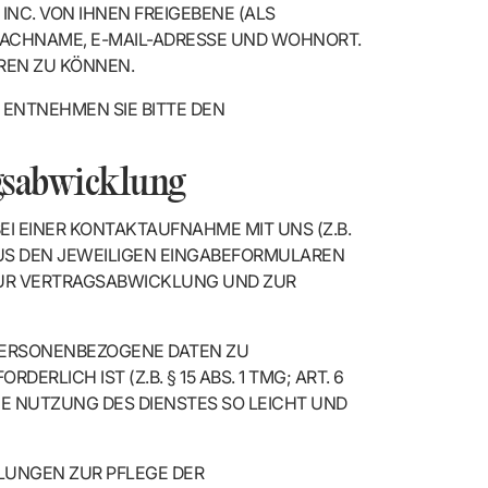
NC. VON IHNEN FREIGEBENE (ALS
 NACHNAME, E-MAIL-ADRESSE UND WOHNORT.
EREN ZU KÖNNEN.
ENTNEHMEN SIE BITTE DEN
agsabwicklung
I EINER KONTAKTAUFNAHME MIT UNS (Z.B.
AUS DEN JEWEILIGEN EINGABEFORMULAREN
 ZUR VERTRAGSABWICKLUNG UND ZUR
 PERSONENBEZOGENE DATEN ZU
RLICH IST (Z.B. § 15 ABS. 1 TMG; ART. 6
DIE NUTZUNG DES DIENSTES SO LEICHT UND
NGEN ZUR PFLEGE DER K