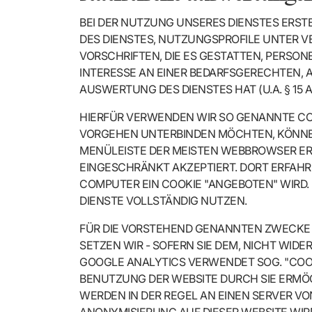
BEI DER NUTZUNG UNSERES DIENSTES ERS
DES DIENSTES, NUTZUNGSPROFILE UNTER 
VORSCHRIFTEN, DIE ES GESTATTEN, PERSO
INTERESSE AN EINER BEDARFSGERECHTEN,
AUSWERTUNG DES DIENSTES HAT (U.A. § 15 ABS
HIERFÜR VERWENDEN WIR SO GENANNTE COO
VORGEHEN UNTERBINDEN MÖCHTEN, KÖNNEN S
MENÜLEISTE DER MEISTEN WEBBROWSER ERKL
EINGESCHRÄNKT AKZEPTIERT. DORT ERFAHRE
COMPUTER EIN COOKIE "ANGEBOTEN" WIRD. 
DIENSTE VOLLSTÄNDIG NUTZEN.
FÜR DIE VORSTEHEND GENANNTEN ZWECKE 
SETZEN WIR - SOFERN SIE DEM, NICHT WID
GOOGLE ANALYTICS VERWENDET SOG. "COOKI
BENUTZUNG DER WEBSITE DURCH SIE ERMÖG
WERDEN IN DER REGEL AN EINEN SERVER VO