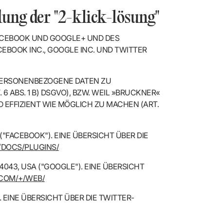
dung der "2-klick-lösung"
FACEBOOK UND GOOGLE+ UND DES
BOOK INC., GOOGLE INC. UND TWITTER
 PERSONENBEZOGENE DATEN ZU
. 6 ABS. 1 B) DSGVO), BZW. WEIL »BRUCKNER«
 EFFIZIENT WIE MÖGLICH ZU MACHEN (ART.
 ("FACEBOOK"). EINE ÜBERSICHT ÜBER DIE
/DOCS/PLUGINS/
043, USA ("GOOGLE"). EINE ÜBERSICHT
.COM/+/WEB/
. EINE ÜBERSICHT ÜBER DIE TWITTER-