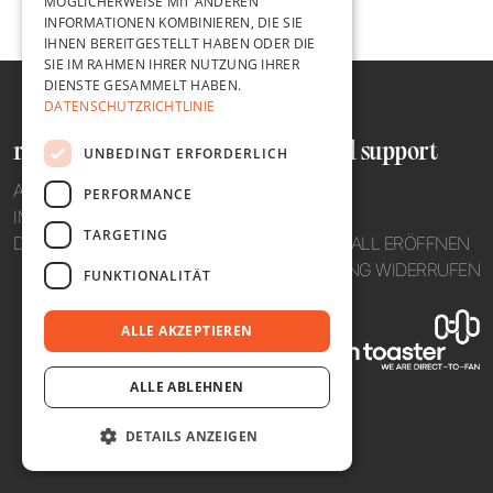
MÖGLICHERWEISE MIT ANDEREN
INFORMATIONEN KOMBINIEREN, DIE SIE
IHNEN BEREITGESTELLT HABEN ODER DIE
SIE IM RAHMEN IHRER NUTZUNG IHRER
DIENSTE GESAMMELT HABEN.
DATENSCHUTZRICHTLINIE
recht und ordnung
hilfe und support
UNBEDINGT ERFORDERLICH
AGB
TELEFON
PERFORMANCE
IMPRESSUM
MAIL
TARGETING
DATENSCHUTZ
SUPPORTFALL ERÖFFNEN
BESTELLUNG WIDERRUFEN
FUNKTIONALITÄT
ALLE AKZEPTIEREN
ALLE ABLEHNEN
DETAILS ANZEIGEN