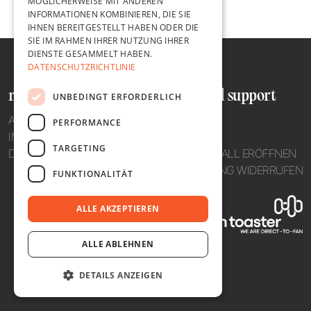
MÖGLICHERWEISE MIT ANDEREN
INFORMATIONEN KOMBINIEREN, DIE SIE
IHNEN BEREITGESTELLT HABEN ODER DIE
SIE IM RAHMEN IHRER NUTZUNG IHRER
DIENSTE GESAMMELT HABEN.
DATENSCHUTZRICHTLINIE
recht und ordnung
hilfe und support
UNBEDINGT ERFORDERLICH
AGB
TELEFON
PERFORMANCE
IMPRESSUM
MAIL
TARGETING
DATENSCHUTZ
SUPPORTFALL ERÖFFNEN
BESTELLUNG WIDERRUFEN
FUNKTIONALITÄT
ALLE AKZEPTIEREN
ALLE ABLEHNEN
DETAILS ANZEIGEN