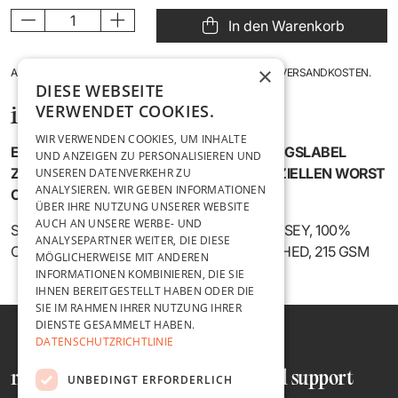
In den Warenkorb
×
ANGEZEIGTE PREISE INKL. DER GESETZL. MWST., ZZGL. VERSANDKOSTEN.
DIESE WEBSEITE
VERWENDET COOKIES.
information
WIR VERWENDEN COOKIES, UM INHALTE
ENDLICH KÖNNT IHR ALLEN EUER LIEBLINGSLABEL
UND ANZEIGEN ZU PERSONALISIEREN UND
ZEIGEN! DAS ERSTE SHIRT MIT DEM OFFIZIELLEN WORST
UNSEREN DATENVERKEHR ZU
ANALYSIEREN. WIR GEBEN INFORMATIONEN
CASE BAND RECORDS LOGO❤️
ÜBER IHRE NUTZUNG UNSERER WEBSITE
AUCH AN UNSERE WERBE- UND
SHELL: LOCKER GESTRICKTER SINGLEJERSEY, 100%
ANALYSEPARTNER WEITER, DIE DIESE
COTTON - ORGANIC CARDED, PANEL WASHED, 215 GSM
MÖGLICHERWEISE MIT ANDEREN
INFORMATIONEN KOMBINIEREN, DIE SIE
IHNEN BEREITGESTELLT HABEN ODER DIE
SIE IM RAHMEN IHRER NUTZUNG IHRER
DIENSTE GESAMMELT HABEN.
DATENSCHUTZRICHTLINIE
recht und ordnung
hilfe und support
UNBEDINGT ERFORDERLICH