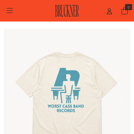
ZUM HAUPTINHALT SPRINGEN
STARTSEITE
0
MERCHANDISE
WORST CASE BAND RECORDS
Previous
Next