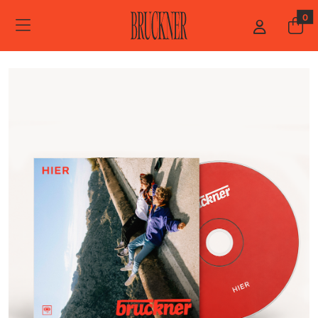
ZUM HAUPTINHALT SPRINGEN
STARTSEITE
0
MERCHANDISE
"HIER"