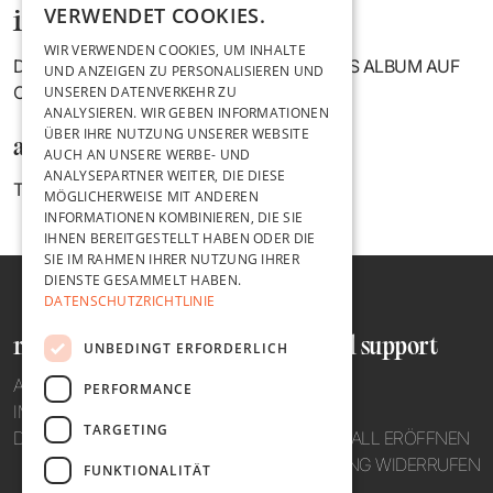
VERWENDET COOKIES.
information
WIR VERWENDEN COOKIES, UM INHALTE
DU BEKOMMST ALS ERSTER UNSER NEUES ALBUM AUF
UND ANZEIGEN ZU PERSONALISIEREN UND
CD GESCHICKT!
UNSEREN DATENVERKEHR ZU
ANALYSIEREN. WIR GEBEN INFORMATIONEN
ÜBER IHRE NUTZUNG UNSERER WEBSITE
anbieter*in
AUCH AN UNSERE WERBE- UND
ANALYSEPARTNER WEITER, DIE DIESE
TICKETTOASTER GMBH, 34117 KASSEL
MÖGLICHERWEISE MIT ANDEREN
INFORMATIONEN KOMBINIEREN, DIE SIE
IHNEN BEREITGESTELLT HABEN ODER DIE
SIE IM RAHMEN IHRER NUTZUNG IHRER
DIENSTE GESAMMELT HABEN.
DATENSCHUTZRICHTLINIE
recht und ordnung
hilfe und support
UNBEDINGT ERFORDERLICH
AGB
TELEFON
PERFORMANCE
IMPRESSUM
MAIL
TARGETING
DATENSCHUTZ
SUPPORTFALL ERÖFFNEN
BESTELLUNG WIDERRUFEN
FUNKTIONALITÄT