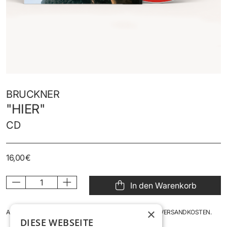
BRUCKNER
"HIER"
CD
16,00 €
In den Warenkorb
×
ANGEZEIGTE PREISE INKL. DER GESETZL. MWST., ZZGL. VERSANDKOSTEN.
DIESE WEBSEITE