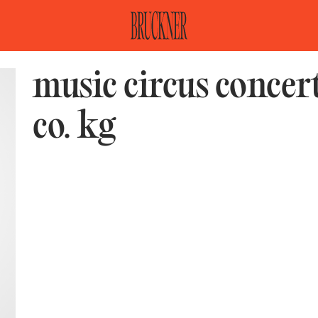
music circus conce
co. kg