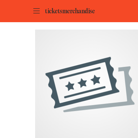
ZUM HAUPTINHALT SPRINGEN
STARTSEITE
tickets
merchandise
VERANSTALTER*INNEN
MUSIC CIRCUS CONCERTBÜRO GMBH & CO. KG