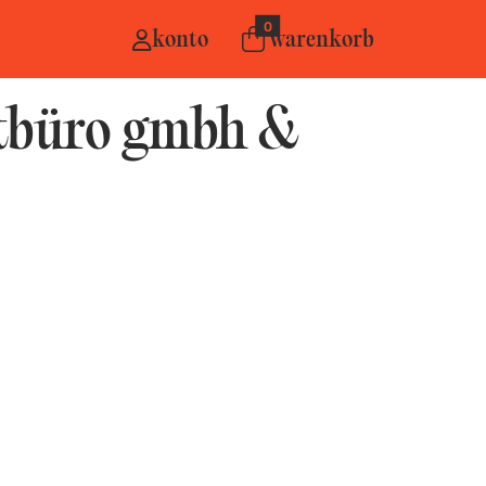
0
konto
warenkorb
rtbüro gmbh &