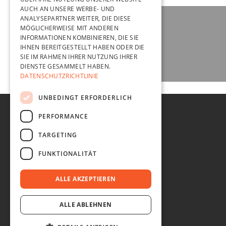
AUCH AN UNSERE WERBE- UND
ANALYSEPARTNER WEITER, DIE DIESE
MÖGLICHERWEISE MIT ANDEREN
INFORMATIONEN KOMBINIEREN, DIE SIE
IHNEN BEREITGESTELLT HABEN ODER DIE
SIE IM RAHMEN IHRER NUTZUNG IHRER
DIENSTE GESAMMELT HABEN.
DATENSCHUTZRICHTLINIE
UNBEDINGT ERFORDERLICH
PERFORMANCE
recht und ordnung
TARGETING
AGB
FUNKTIONALITÄT
IMPRESSUM
DATENSCHUTZ
ALLE AKZEPTIEREN
ALLE ABLEHNEN