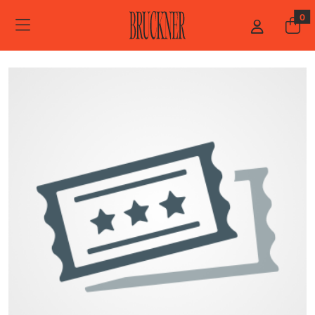
ZUM HAUPTINHALT SPRINGEN
STARTSEITE
0
VERANSTALTER*INNEN
LANDSTREICHER KONZERTE GMBH