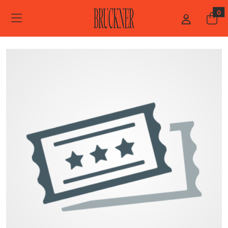
ZUM HAUPTINHALT SPRINGEN
STARTSEITE
0
VERANSTALTER*INNEN
MUSIC CIRCUS CONCERTBÜRO GMBH & CO. KG