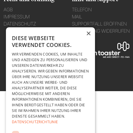
AGB
TELEFON
IMPRESSUM
MAIL
DATENSCHUTZ
SUPPORTFALL ERÖFFNEN
BESTELLUNG WIDERRUFEN
×
DIESE WEBSEITE
VERWENDET COOKIES.
WIR VERWENDEN COOKIES, UM INHALTE
UND ANZEIGEN ZU PERSONALISIEREN UND
UNSEREN DATENVERKEHR ZU
ANALYSIEREN. WIR GEBEN INFORMATIONEN
ÜBER IHRE NUTZUNG UNSERER WEBSITE
AUCH AN UNSERE WERBE- UND
ANALYSEPARTNER WEITER, DIE DIESE
MÖGLICHERWEISE MIT ANDEREN
INFORMATIONEN KOMBINIEREN, DIE SIE
IHNEN BEREITGESTELLT HABEN ODER DIE
SIE IM RAHMEN IHRER NUTZUNG IHRER
DIENSTE GESAMMELT HABEN.
DATENSCHUTZRICHTLINIE